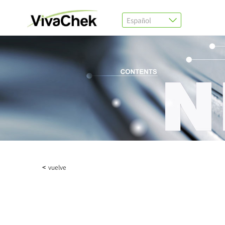
Español
<
vuelve